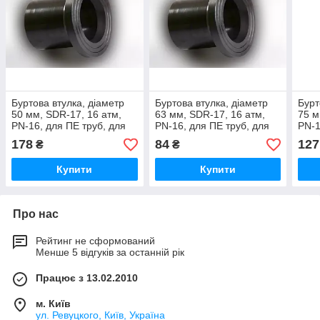
Буртова втулка, діаметр
Буртова втулка, діаметр
Бурт
50 мм, SDR-17, 16 атм,
63 мм, SDR-17, 16 атм,
75 м
PN-16, для ПЕ труб, для
PN-16, для ПЕ труб, для
PN-1
водопровідних та газових
водопровідних та газових
водо
178
84
127
₴
₴
труб
труб
труб
Купити
Купити
Про нас
Рейтинг не сформований
Менше 5 відгуків за останній рік
Працює з 13.02.2010
м. Київ
ул. Ревуцкого, Київ, Україна