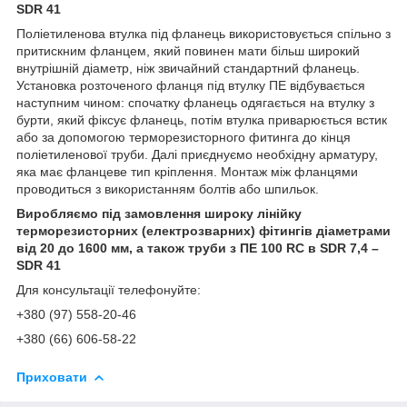
SDR 41
Поліетиленова втулка під фланець використовується спільно з
притискним фланцем, який повинен мати більш широкий
внутрішній діаметр, ніж звичайний стандартний фланець.
Установка розточеного фланця під втулку ПЕ відбувається
наступним чином: спочатку фланець одягається на втулку з
бурти, який фіксує фланець, потім втулка приварюється встик
або за допомогою терморезисторного фитинга до кінця
поліетиленової труби. Далі приєднуємо необхідну арматуру,
яка має фланцеве тип кріплення. Монтаж між фланцями
проводиться з використанням болтів або шпильок.
Виробляємо під замовлення широку лінійку
терморезисторних (електрозварних) фітингів діаметрами
від 20 до 1600 мм, а також труби з ПE 100 RC в SDR 7,4 –
SDR 41
Для консультації телефонуйте:
+380 (97) 558-20-46
+380 (66) 606-58-22
Приховати