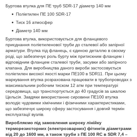
Буртова втулка для ПЕ труб SDR-17 діаметр 140 мм
Поліетилен ПE 100 SDR-17
Тиск 16 атмосфер
Діаметр 140 мм
Буртова втулка, використовується для фланцевого
приєднання поліетиленової труби до сталевої або запірної
арматури. Втулка під фланець, є єдиною деталлю в своєму
роді, що забезпечує роль бурту між притискним фланцем і
відповідним фланцем сталевої труби, засувки або запірного
клапана. Для виробництва даного вироби застосовується
поліетилен високої якості марки ПЕ100 в SDR11. При цьому
маркування втулка розрахована працювати в трубопроводах з
максимальним робочим тиском 12 атм при температурі
середовища, що транспортується до 40 градусів за шкалою
Цельсія. Завдяки використанню сировини ПЕ100 втулка
володіє чудовими хімічними і фізичними характеристиками,
що забезпечує широку сферу застосування і довгий термін
експлуатації вузлів.
Виробляємо під замовлення широку лінійку
терморезисторних (електрозварних) фітингів діаметрами
від 20 до 1600 мм, а також труби з ПE 100 RC в SDR 7,4 –