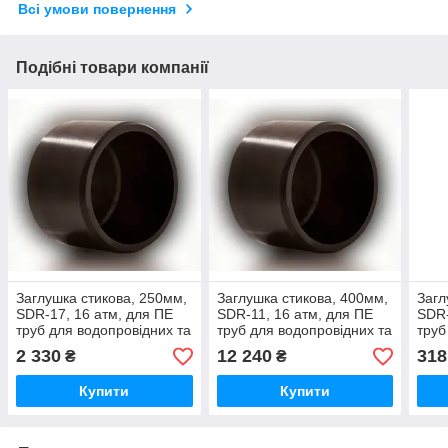
Всі умови повернення
Подібні товари компанії
Заглушка стикова, 250мм,
Заглушка стикова, 400мм,
Загл
SDR-17, 16 атм, для ПЕ
SDR-11, 16 атм, для ПЕ
SDR-
труб для водопровідних та
труб для водопровідних та
труб
газових труб
газових труб
газо
2 330
12 240
318
₴
₴
Купити
Купити