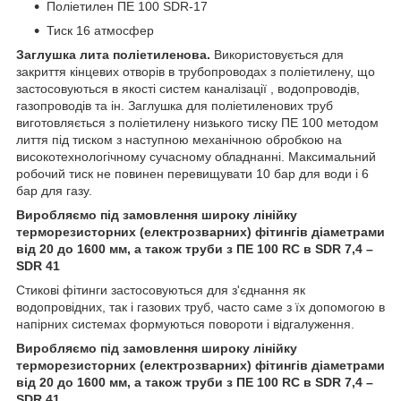
Поліетилен ПE 100 SDR-17
Тиск 16 атмосфер
Заглушка лита
поліетиленова.
Використовується для
закриття кінцевих отворів в трубопроводах з поліетилену, що
застосовуються в якості систем каналізації , водопроводів,
газопроводів та ін. Заглушка для поліетиленових труб
виготовляється з поліетилену низького тиску ПE 100 методом
лиття під тиском з наступною механічною обробкою на
високотехнологічному сучасному обладнанні. Максимальний
робочий тиск не повинен перевищувати 10 бар для води і 6
бар для газу.
Виробляємо під замовлення широку лінійку
терморезисторних (електрозварних) фітингів діаметрами
від 20 до 1600 мм, а також труби з ПE 100 RC в SDR 7,4 –
SDR 41
Стикові фітинги застосовуються для з'єднання як
водопровідних, так і газових труб, часто саме з їх допомогою в
напірних системах формуються повороти і відгалуження.
Виробляємо під замовлення широку лінійку
терморезисторних (електрозварних) фітингів діаметрами
від 20 до 1600 мм, а також труби з ПE 100 RC в SDR 7,4 –
SDR 41