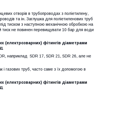
нцевих отворів в трубопроводах з поліетилену,
проводів та ін. Заглушка для поліетиленових труб
 під тиском з наступною механічною обробкою на
й тиск не повинен перевищувати 10 бар для води
х (електрозварних) фітингів діаметрами
41
SDR, наприклад SDR 17, SDR 21, SDR 26, але не
 і газових труб, часто саме з їх допомогою в
х (електрозварних) фітингів діаметрами
41