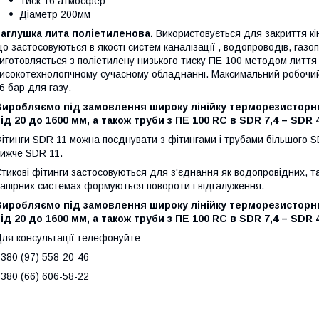
Тиск 16 атмосфер
Діаметр 200мм
Заглушка лита
поліетиленова.
Використовується для закриття кі
о застосовуються в якості систем каналізації , водопроводів, газо
иготовляється з поліетилену низького тиску ПE 100 методом лиття
исокотехнологічному сучасному обладнанні. Максимальний робочи
 6 бар для газу.
Виробляємо під замовлення широку лінійку терморезисторни
ід 20 до 1600 мм, а також труби з ПE 100 RC в SDR 7,4 – SDR 
ітинги SDR 11 можна поєднувати з фітингами і трубами більшого 
ижче SDR 11.
тикові фітинги застосовуються для з'єднання як водопровідних, так
апірних системах формуються повороти і відгалуження.
Виробляємо під замовлення широку лінійку терморезисторни
ід 20 до 1600 мм, а також труби з ПE 100 RC в SDR 7,4 – SDR 
ля консультації телефонуйте:
380 (97) 558-20-46
380 (66) 606-58-22