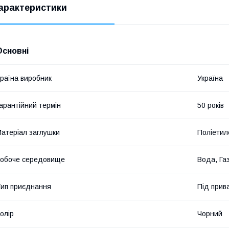
арактеристики
Основні
раїна виробник
Україна
арантійний термін
50 років
атеріал заглушки
Поліетил
обоче середовище
Вода, Га
ип приєднання
Під прив
олір
Чорний