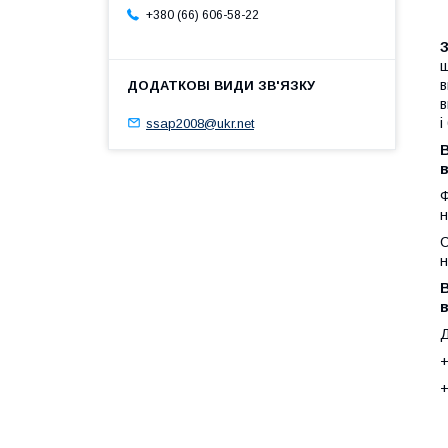
+380 (66) 606-58-22
щ
в
в
і
ssap2008@ukr.net
в
Ф
н
С
н
в
Д
+
+