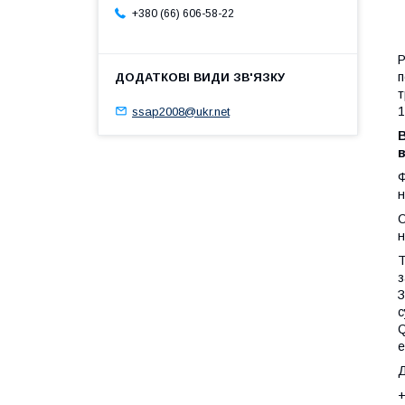
+380 (66) 606-58-22
Р
п
т
1
ssap2008@ukr.net
в
Ф
н
С
н
Т
з
З
с
Q
е
Д
+