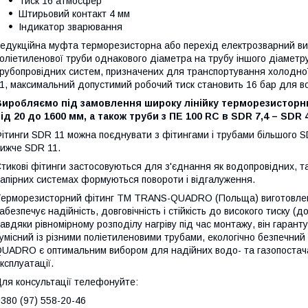
Тиск 16 атмосфер
Штирьовий контакт 4 мм
Індикатор зварювання
едукційна муфта терморезисторна або перехід електрозварний ви
оліетиленової труби однакового діаметра на трубу іншого діаметру,
рубопровідних систем, призначених для транспортування холодної
1, максимальний допустимий робочий тиск становить 16 бар для во
Виробляємо під замовлення широку лінійку терморезисторни
ід 20 до 1600 мм, а також труби з ПE 100 RC в SDR 7,4 – SDR 
ітинги SDR 11 можна поєднувати з фітингами і трубами більшого 
ижче SDR 11.
тикові фітинги застосовуються для з'єднання як водопровідних, так
апірних системах формуються повороти і відгалуження.
ерморезисторний фітинг ТМ TRANS-QUADRO (Польща) виготовлений
абезпечує надійність, довговічність і стійкість до високого тиску (до
авдяки рівномірному розподілу нагріву під час монтажу, він гаранту
умісний із різними поліетиленовими трубами, екологічно безпечни
UADRO є оптимальним вибором для надійних водо- та газопостачал
ксплуатації.
ля консультації телефонуйте:
380 (97) 558-20-46