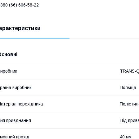
380 (66) 606-58-22
арактеристики
Основні
иробник
TRANS-
раїна виробник
Польща
атеріал перехідника
Поліетил
ип приєднання
Під прив
мовний прохід
40 мм