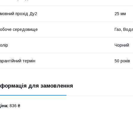
мовний прохід Ду2
25 мм
обоче середовище
Газ, Вод
олір
Чорний
арантійний термін
50 років
нформація для замовлення
іна:
836 ₴