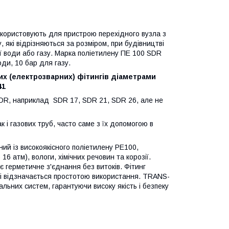
користовують для пристрою перехідного вузла з
 які відрізняються за розміром, при будівництві
 води або газу. Марка поліетилену ПE 100 SDR
ди, 10 бар для газу.
х (електрозварних) фітингів діаметрами
41
SDR, наприклад SDR 17, SDR 21, SDR 26, але не
 і газових труб, часто саме з їх допомогою в
 із високоякісного поліетилену PE100,
 16 атм), вологи, хімічних речовин та корозії.
є герметичне з'єднання без витоків. Фітинг
й і відзначається простотою використання. TRANS-
ьних систем, гарантуючи високу якість і безпеку