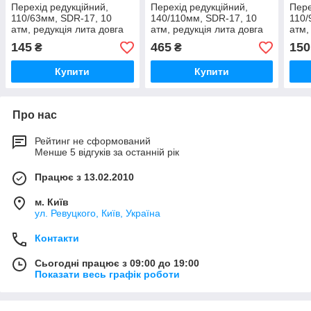
Перехід редукційний,
Перехід редукційний,
Пере
110/63мм, SDR-17, 10
140/110мм, SDR-17, 10
110/
атм, редукція лита довга
атм, редукція лита довга
атм,
для ПЕ труб для
для ПЕ труб для
для 
145
465
150
₴
₴
водопровідних та газових
водопровідних та газових
водо
труб
труб
труб
Купити
Купити
Про нас
Рейтинг не сформований
Менше 5 відгуків за останній рік
Працює з 13.02.2010
м. Київ
ул. Ревуцкого, Київ, Україна
Контакти
Сьогодні працює з 09:00 до 19:00
Показати весь графік роботи