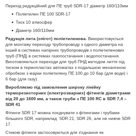
Перехід редукційний для ПЕ труб SDR-17 діаметр 160/110мм
Поліетилен ПE 100 SDR-17
Тиск 10 атмосфер
Діаметр 160/110мм
Редукція лита (спігот) поліетиленова.
Використовується
для монтажу переходу трубопроводу з одного діаметра на
інший в системах напірних трубопроводів з поліетиленових
труб (ПНД) в системах газопостачання і водопостачання.
Виготовляються переходи для труб ПНД методом лиття під
тиском в термопластах автоматах з подальшою механічною
обробкою з марки поліетилену ПE 100 до 10 бар (для води) і
6 бар (для газу).
Виробляємо під замовлення широку лінійку
терморезисторних (електрозварних) фітингів діаметрами
від 20 до 1600 мм, а також труби з ПE 100 RC в SDR 7,4 –
SDR 41
Фітинги SDR 17 можна поєднувати з фітингами і трубами
більшого SDR, наприклад SDR 21, SDR 26, але не нижче SDR
17.
Стикові фітинги застосовуються для з'єднання як