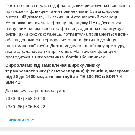
Поліетиленова втулка під фланець використовується спільно з
притискним фланцем, який повинен мати більш широкий
внутрішній діаметр, ніж звичайний стандартний фланець.
Установка розточеного фланця під втулку ПЕ відбувається
наступним чином: спочатку фланець одягається на втулку з
бурти, який фіксує фланець, потім втулка приварюється встик
або за допомогою терморезисторного фитинга до кінця
поліетиленової труби. Далі приєднуємо необхідну арматуру,
яка має фланцеве тип кріплення. Монтаж між фланцями
проводиться з використанням болтів або шпильок.
Виробляємо під замовлення широку лінійку
терморезисторних (електрозварних) фітингів діаметрами
від 20 до 1600 мм, а також труби з ПE 100 RC в SDR 7,4 –
SDR 41
Для консультації телефонуйте:
+380 (97) 558-20-46
+380 (66) 606-58-22
Приховати