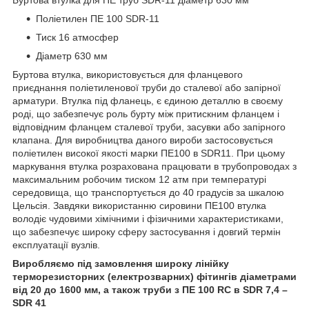
Поліетилен ПE 100 SDR-11
Тиск 16 атмосфер
Діаметр 630 мм
Буртова втулка, використовується для фланцевого
приєднання поліетиленової труби до сталевої або запірної
арматури. Втулка під фланець, є єдиною деталлю в своєму
роді, що забезпечує роль бурту між притискним фланцем і
відповідним фланцем сталевої труби, засувки або запірного
клапана. Для виробництва даного вироби застосовується
поліетилен високої якості марки ПЕ100 в SDR11. При цьому
маркування втулка розрахована працювати в трубопроводах з
максимальним робочим тиском 12 атм при температурі
середовища, що транспортується до 40 градусів за шкалою
Цельсія. Завдяки використанню сировини ПЕ100 втулка
володіє чудовими хімічними і фізичними характеристиками,
що забезпечує широку сферу застосування і довгий термін
експлуатації вузлів.
Виробляємо під замовлення широку лінійку
терморезисторних (електрозварних) фітингів діаметрами
від 20 до 1600 мм, а також труби з ПE 100 RC в SDR 7,4 –
SDR 41