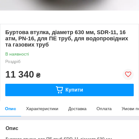
Буртова втулка, діаметр 630 мм, SDR-11, 16
атм, PN-16, для ПЕ труб, для водопровідних
та газових труб
В наявності
Роздріб
11 340
₴
Купити
Опис
Характеристики
Доставка
Оплата
Умови п
Опис
Буртова втулка для ПЕ труб SDR-11 діаметр 630 мм