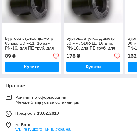
Буртова втулка, діаметр
Буртова втулка, діаметр
Бурт
63 мм, SDR-11, 16 атм,
50 мм, SDR-11, 16 атм,
90 м
PN-16, для ПЕ труб, для
PN-16, для ПЕ труб, для
PN-1
водопровідних та газових
водопровідних та газових
водо
89
178
162
₴
₴
труб
труб
труб
Купити
Купити
Про нас
Рейтинг не сформований
Менше 5 відгуків за останній рік
Працює з 13.02.2010
м. Київ
ул. Ревуцкого, Київ, Україна