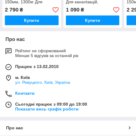
150мм, 1300кг Для
Для каналізацій,
150м
каналізацій, підземних
підземних комунікацій та
кана
2 790
1 090
2 2
₴
₴
комунікацій та питних
питних колодязі
кому
колодязі
коло
Купити
Купити
Про нас
Рейтинг не сформований
Менше 5 відгуків за останній рік
Працює з 13.02.2010
м. Київ
ул. Ревуцкого, Київ, Україна
Контакти
Сьогодні працює з 09:00 до 19:00
Показати весь графік роботи
Про нас