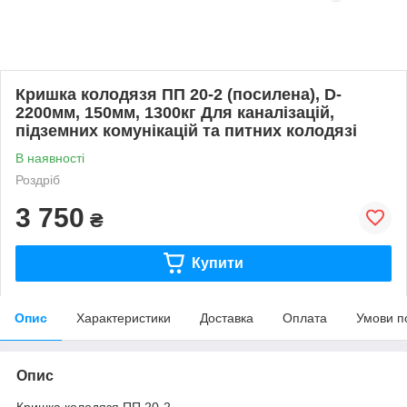
Кришка колодязя ПП 20-2 (посилена), D-
2200мм, 150мм, 1300кг Для каналізацій,
підземних комунікацій та питних колодязі
В наявності
Роздріб
3 750
₴
Купити
Опис
Характеристики
Доставка
Оплата
Умови п
Опис
Кришка колодязя ПП 20-2