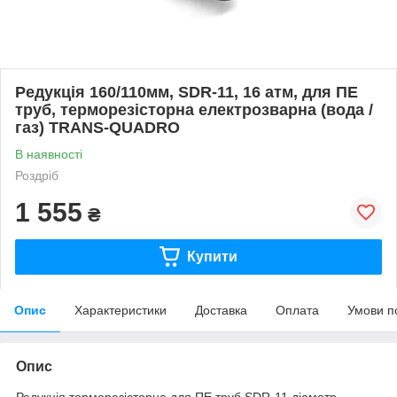
Редукція 160/110мм, SDR-11, 16 атм, для ПЕ
труб, терморезісторна електрозварна (вода /
газ) TRANS-QUADRO
В наявності
Роздріб
1 555
₴
Купити
Опис
Характеристики
Доставка
Оплата
Умови п
Опис
Редукція терморезісторна для ПЕ труб SDR-11 діаметр