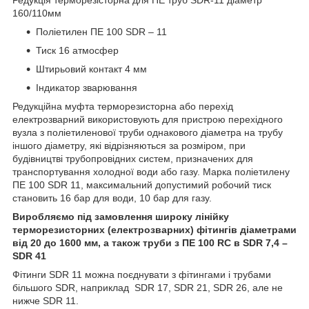
160/110мм
Поліетилен ПE 100 SDR – 11
Тиск 16 атмосфер
Штирьовий контакт 4 мм
Індикатор зварювання
Редукційна муфта терморезисторна або перехід
електрозварний використовують для пристрою перехідного
вузла з поліетиленової труби однакового діаметра на трубу
іншого діаметру, які відрізняються за розміром, при
будівництві трубопровідних систем, призначених для
транспортування холодної води або газу. Марка поліетилену
ПE 100 SDR 11, максимальний допустимий робочий тиск
становить 16 бар для води, 10 бар для газу.
Виробляємо під замовлення широку лінійку
терморезисторних (електрозварних) фітингів діаметрами
від 20 до 1600 мм, а також труби з ПE 100 RC в SDR 7,4 –
SDR 41
Фітинги SDR 11 можна поєднувати з фітингами і трубами
більшого SDR, наприклад SDR 17, SDR 21, SDR 26, але не
нижче SDR 11.