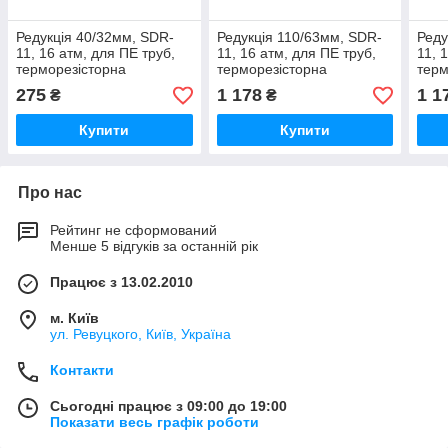
Редукція 40/32мм, SDR-
Редукція 110/63мм, SDR-
Реду
11, 16 атм, для ПЕ труб,
11, 16 атм, для ПЕ труб,
11, 
терморезісторна
терморезісторна
терм
електрозварна (вода / газ)
електрозварна (вода / газ)
елек
275
1 178
1 1
₴
₴
TRANS-QUADRO
TRANS-QUADRO
TRA
Купити
Купити
Про нас
Рейтинг не сформований
Менше 5 відгуків за останній рік
Працює з 13.02.2010
м. Київ
ул. Ревуцкого, Київ, Україна
Контакти
Сьогодні працює з 09:00 до 19:00
Показати весь графік роботи