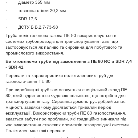
· діаметр 355 мм
· товщина стінки 20,2 мм
· SDR 17,6
· ДСТУ Б В.2.7-73-98
Труба поліетиленова газова ПЕ-80 використовується в
системах трубопроводів для транспортування газів, що
застосовуються як паливо та сировина для побутового та
промислового використання.
Виготовляємо труби під замовлення з ПE 80 RC в SDR 7,4
- SDR 41
Переваги та характеристики поліетиленових труб для
газопостачання ПЕ 80
При виробництві труб застосовується спеціальний склад ПЕ
80, який відрізняється чудовою щільністю, що потрібно для
транспортування газу. Сировина демонструє добрий запас
міцності, завдяки чому досягається тривалий період
експлуатації. Використовуючи труби ПЕ 80 газопостачання,
вдається забути про проблеми, які традиційно виникали під
час використання сталевих елементів газопровідної системи.
Поліетилен має такі переваги: