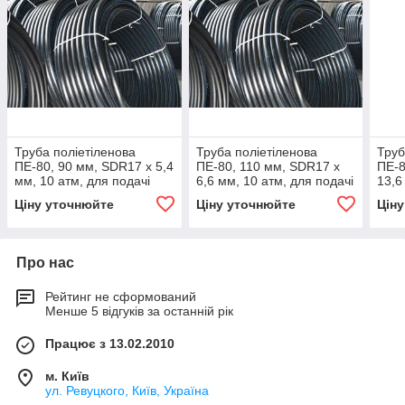
Труба поліетіленова
Труба поліетіленова
Труб
ПЕ-80, 90 мм, SDR17 х 5,4
ПЕ-80, 110 мм, SDR17 х
ПЕ-8
мм, 10 атм, для подачі
6,6 мм, 10 атм, для подачі
13,6
холодної води
холодної води
холо
Ціну уточнюйте
Ціну уточнюйте
Цін
Про нас
Рейтинг не сформований
Менше 5 відгуків за останній рік
Працює з 13.02.2010
м. Київ
ул. Ревуцкого, Київ, Україна