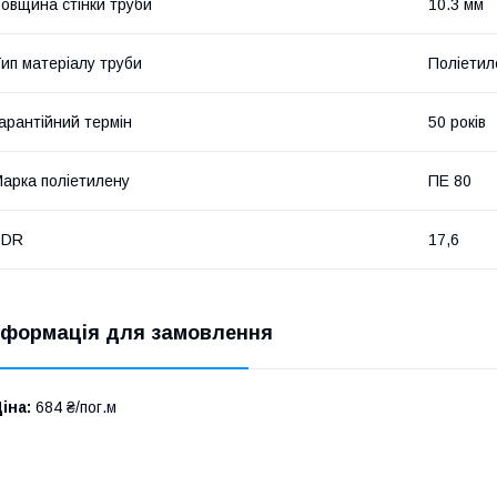
овщина стінки труби
10.3 мм
ип матеріалу труби
Поліетил
арантійний термін
50 років
арка поліетилену
ПЕ 80
SDR
17,6
нформація для замовлення
іна:
684 ₴/пог.м