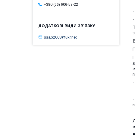
+380 (66) 606-58-22
Т
з
ssap2008@ukr.net
В
П
П
д
е
п
·
·
·
в
·
Д
е
В