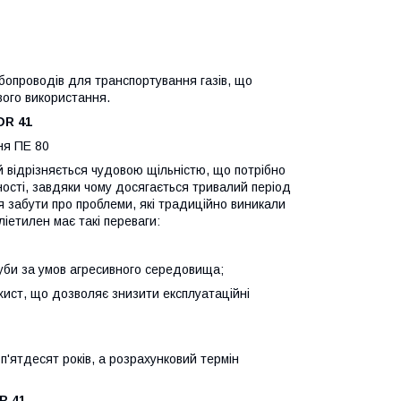
бопроводів для транспортування газів, що
вого використання.
DR 41
ня ПЕ 80
й відрізняється чудовою щільністю, що потрібно
ості, завдяки чому досягається тривалий період
я забути про проблеми, які традиційно виникали
іетилен має такі переваги:
руби за умов агресивного середовища;
ст, що дозволяє знизити експлуатаційні
п'ятдесят років, а розрахунковий термін
R 41.