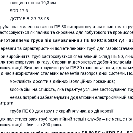
· товщина стінки 10,3 мм
· SDR 17,6
· ДСТУ Б В.2.7-73-98
руба поліетиленова газова ПЕ-80 використовується в системах тру
астосовуються як паливо та сировина для побутового та промисло
иготовляємо труби під замовлення з ПE 80 RC в SDR 7,4 - S
ереваги та характеристики поліетиленових труб для газопостачан
ри виробництві труб застосовується спеціальний склад ПЕ 80, яки
ля транспортування газу. Сировина демонструє добрий запас міцн
ксплуатації. Використовуючи труби ПЕ 80 газопостачання, вдаєтьс
ід час використання сталевих елементів газопровідної системи. Пол
 можливість досягти відмінних ізоляційних показників;
 висока хімічна стійкість, яка гарантує успішне застосування т
 немає потреби забезпечувати додатковий електрохімічний захи
итрати;
 труба ПЕ 80 для газу не сприйнятлива до дії корозії.
ля поліетиленових труб гарантійний термін служби – не менше ніж 
ксплуатації – близько 300 років.
иготовляємо труби на замовлення з ПE 80 RC в SDR 7,4 - SD