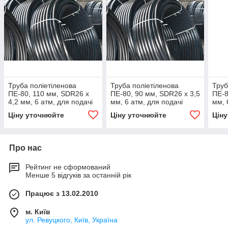
Труба поліетіленова
Труба поліетіленова
Труб
ПЕ-80, 110 мм, SDR26 х
ПЕ-80, 90 мм, SDR26 х 3,5
ПЕ-8
4,2 мм, 6 атм, для подачі
мм, 6 атм, для подачі
мм, 
холодної води
холодної води
холо
Ціну уточнюйте
Ціну уточнюйте
Цін
Про нас
Рейтинг не сформований
Менше 5 відгуків за останній рік
Працює з 13.02.2010
м. Київ
ул. Ревуцкого, Київ, Україна