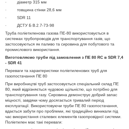
· діаметр 315 мм
· товщина стінки 28,6 мм
· SDR 11
· ДСТУ Б В.2.7-73-98
Труба поліетиленова газова ПЕ-80 використовується в
системах трубопроводів для транспортування газів, що
застосовуються як паливо та сировина для побутового та
промислового використання.
Виготовляємо труби під замовлення з ПE 80 RC в SDR 7,4
- SDR 41
Переваги та характеристики поліетиленових труб для
газопостачання ПЕ 80
При виробництві труб застосовується спеціальний склад ПЕ
80, який відрізняється чудовою щільністю, що потрібно для
транспортування газу. Сировина демонструє добрий запас
міцності, завдяки чому досягається тривалий період
експлуатації. Використовуючи труби ПЕ 80 газопостачання,
вдається забути про проблеми, які традиційно виникали під
час використання сталевих елементів газопровідної системи.
Поліетилен має такі переваги: