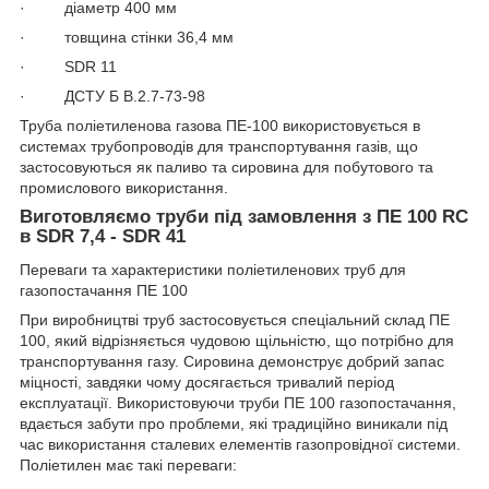
· діаметр 400 мм
· товщина стінки 36,4 мм
· SDR 11
· ДСТУ Б В.2.7-73-98
Труба поліетиленова газова ПЕ-100 використовується в
системах трубопроводів для транспортування газів, що
застосовуються як паливо та сировина для побутового та
промислового використання.
Виготовляємо труби під замовлення з ПE 100 RC
в SDR 7,4 - SDR 41
Переваги та характеристики поліетиленових труб для
газопостачання ПЕ 100
При виробництві труб застосовується спеціальний склад ПЕ
100, який відрізняється чудовою щільністю, що потрібно для
транспортування газу. Сировина демонструє добрий запас
міцності, завдяки чому досягається тривалий період
експлуатації. Використовуючи труби ПЕ 100 газопостачання,
вдається забути про проблеми, які традиційно виникали під
час використання сталевих елементів газопровідної системи.
Поліетилен має такі переваги: