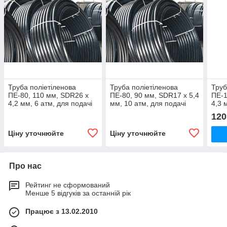
Труба поліетіленова
Труба поліетіленова
Труб
ПЕ-80, 110 мм, SDR26 х
ПЕ-80, 90 мм, SDR17 х 5,4
ПЕ-1
4,2 мм, 6 атм, для подачі
мм, 10 атм, для подачі
4,3 
холодної води
холодної води
горю
120
Ціну уточнюйте
Ціну уточнюйте
Про нас
Рейтинг не сформований
Менше 5 відгуків за останній рік
Працює з 13.02.2010