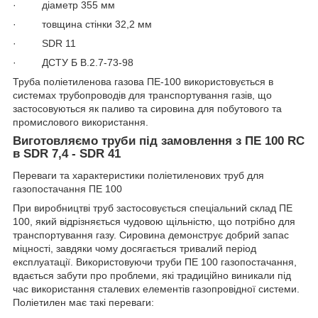
· діаметр 355 мм
· товщина стінки 32,2 мм
· SDR 11
· ДСТУ Б В.2.7-73-98
Труба поліетиленова газова ПЕ-100 використовується в
системах трубопроводів для транспортування газів, що
застосовуються як паливо та сировина для побутового та
промислового використання.
Виготовляємо труби під замовлення з ПE 100 RC
в SDR 7,4 - SDR 41
Переваги та характеристики поліетиленових труб для
газопостачання ПЕ 100
При виробництві труб застосовується спеціальний склад ПЕ
100, який відрізняється чудовою щільністю, що потрібно для
транспортування газу. Сировина демонструє добрий запас
міцності, завдяки чому досягається тривалий період
експлуатації. Використовуючи труби ПЕ 100 газопостачання,
вдається забути про проблеми, які традиційно виникали під
час використання сталевих елементів газопровідної системи.
Поліетилен має такі переваги: