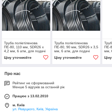
Труба поліетіленова
Труба поліетіленова
Труб
ПЕ-80, 110 мм, SDR26 х
ПЕ-80, 90 мм, SDR26 х 3,5
ПЕ-8
4,2 мм, 6 атм, для подачі
мм, 6 атм, для подачі
мм, 
холодної води
холодної води
холо
Ціну уточнюйте
Ціну уточнюйте
Цін
Про нас
Рейтинг не сформований
Менше 5 відгуків за останній рік
Працює з 13.02.2010
м. Київ
ул. Ревуцкого, Київ, Україна