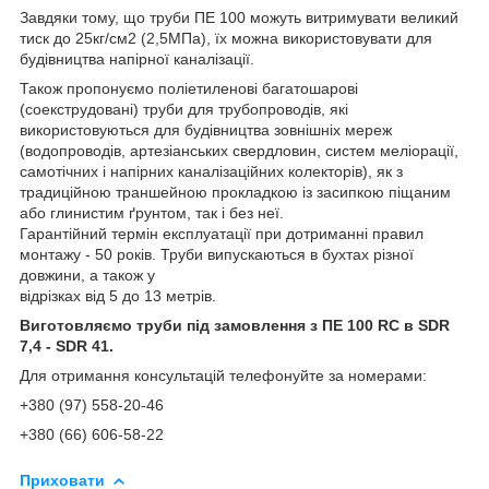
Завдяки тому, що труби ПЕ 100 можуть витримувати великий
тиск до 25кг/см2 (2,5МПа), їх можна використовувати для
будівництва напірної каналізації.
Також пропонуємо поліетиленові багатошарові
(соекструдовані) труби для трубопроводів, які
використовуються для будівництва зовнішніх мереж
(водопроводів, артезіанських свердловин, систем меліорації,
самотічних і напірних каналізаційних колекторів), як з
традиційною траншейною прокладкою із засипкою піщаним
або глинистим ґрунтом, так і без неї.
Гарантійний термін експлуатації при дотриманні правил
монтажу - 50 років. Труби випускаються в бухтах різної
довжини, а також у
відрізках від 5 до 13 метрів.
Виготовляємо труби під замовлення з ПE 100 RC в SDR
7,4 - SDR 41.
Для отримання консультацій телефонуйте за номерами:
+380 (97) 558-20-46
+380 (66) 606-58-22
Приховати