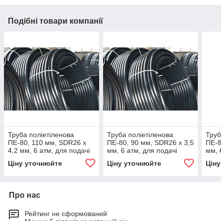
Подібні товари компанії
Труба поліетіленова
Труба поліетіленова
Труб
ПЕ-80, 110 мм, SDR26 х
ПЕ-80, 90 мм, SDR26 х 3,5
ПЕ-8
4,2 мм, 6 атм, для подачі
мм, 6 атм, для подачі
мм, 
холодної води
холодної води
холо
Ціну уточнюйте
Ціну уточнюйте
Цін
Про нас
Рейтинг не сформований