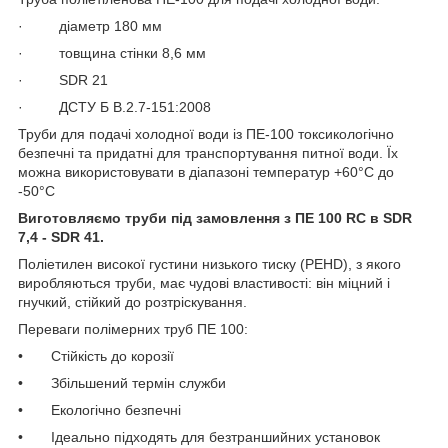
· діаметр 180 мм
· товщина стінки 8,6 мм
· SDR 21
· ДСТУ Б В.2.7-151:2008
Труби для подачі холодної води із ПЕ-100 токсикологічно
безпечні та придатні для транспортування питної води. Їх
можна використовувати в діапазоні температур +60°C до
-50°С
Виготовляємо труби під замовлення з ПE 100 RC в SDR
7,4 - SDR 41.
Поліетилен високої густини низького тиску (PEHD), з якого
виробляються труби, має чудові властивості: він міцний і
гнучкий, стійкий до розтріскування.
Переваги полімерних труб ПЕ 100:
• Стійкість до корозії
• Збільшений термін служби
• Екологічно безпечні
• Ідеально підходять для безтраншийних установок