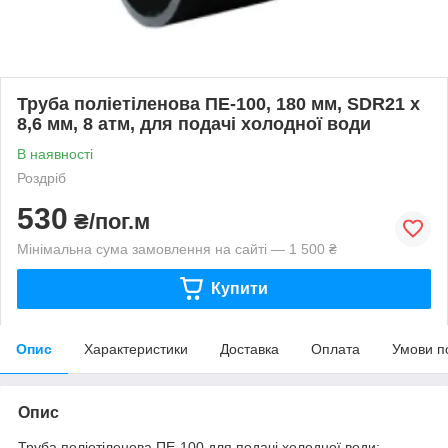
Труба поліетіленова ПЕ-100, 180 мм, SDR21 х
8,6 мм, 8 атм, для подачі холодної води
В наявності
Роздріб
530
₴/пог.м
Мінімальна сума замовлення на сайті — 1 500 ₴
Купити
Опис
Характеристики
Доставка
Оплата
Умови п
Опис
Труба поліетіленова ПЕ-100 для подачі холодної води: