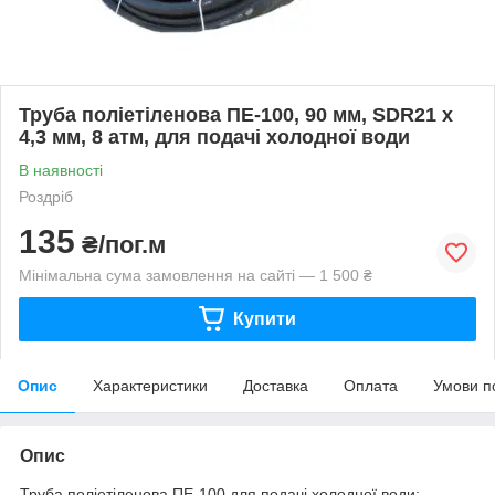
Труба поліетіленова ПЕ-100, 90 мм, SDR21 х
4,3 мм, 8 атм, для подачі холодної води
В наявності
Роздріб
135
₴/пог.м
Мінімальна сума замовлення на сайті — 1 500 ₴
Купити
Опис
Характеристики
Доставка
Оплата
Умови п
Опис
Труба поліетіленова ПЕ-100 для подачі холодної води: