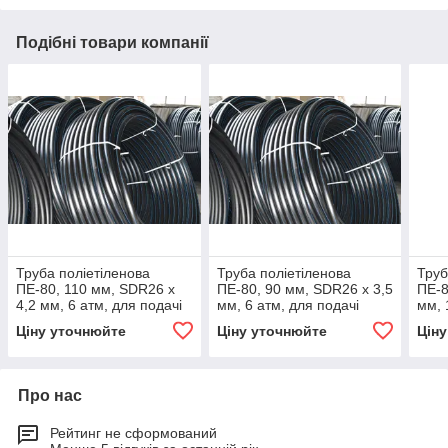
Подібні товари компанії
Труба поліетіленова
Труба поліетіленова
Труб
ПЕ-80, 110 мм, SDR26 х
ПЕ-80, 90 мм, SDR26 х 3,5
ПЕ-8
4,2 мм, 6 атм, для подачі
мм, 6 атм, для подачі
мм, 
холодної води
холодної води
холо
Ціну уточнюйте
Ціну уточнюйте
Цін
Про нас
Рейтинг не сформований