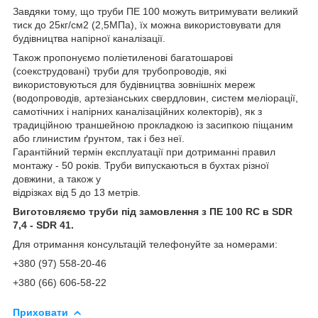
Завдяки тому, що труби ПЕ 100 можуть витримувати великий
тиск до 25кг/см2 (2,5МПа), їх можна використовувати для
будівництва напірної каналізації.
Також пропонуємо поліетиленові багатошарові
(соекструдовані) труби для трубопроводів, які
використовуються для будівництва зовнішніх мереж
(водопроводів, артезіанських свердловин, систем меліорації,
самотічних і напірних каналізаційних колекторів), як з
традиційною траншейною прокладкою із засипкою піщаним
або глинистим ґрунтом, так і без неї.
Гарантійний термін експлуатації при дотриманні правил
монтажу - 50 років. Труби випускаються в бухтах різної
довжини, а також у
відрізках від 5 до 13 метрів.
Виготовляємо труби під замовлення з ПE 100 RC в SDR
7,4 - SDR 41.
Для отримання консультацій телефонуйте за номерами:
+380 (97) 558-20-46
+380 (66) 606-58-22
Приховати