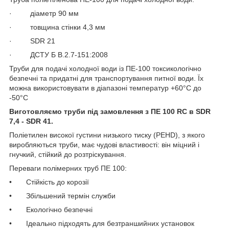
· діаметр 90 мм
· товщина стінки 4,3 мм
· SDR 21
· ДСТУ Б В.2.7-151:2008
Труби для подачі холодної води із ПЕ-100 токсикологічно
безпечні та придатні для транспортування питної води. Їх
можна використовувати в діапазоні температур +60°C до
-50°С
Виготовляємо труби під замовлення з ПE 100 RC в SDR
7,4 - SDR 41.
Поліетилен високої густини низького тиску (PEHD), з якого
виробляються труби, має чудові властивості: він міцний і
гнучкий, стійкий до розтріскування.
Переваги полімерних труб ПЕ 100:
• Стійкість до корозії
• Збільшений термін служби
• Екологічно безпечні
• Ідеально підходять для безтраншийних установок