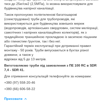
тиск до 25кг/см2 (2,5МПа), їх можна використовувати для
будівництва напірної каналізації.
Також пропонуємо поліетиленові багатошарові
(соекструдовані) труби для трубопроводів, які
використовуються для будівництва зовнішніх мереж
(водопроводів, артезіанських свердловин, систем меліорації,
самотічних і напірних каналізаційних колекторів), як з
традиційною траншейною прокладкою із засипкою піщаним
або глинистим ґрунтом, так і без неї.
Гарантійний термін експлуатації при дотриманні правил
монтажу - 50 років. Труби випускаються в бухтах різної
довжини, а також у
відрізках від 5 до 13 метрів.
Виготовляємо труби під замовлення з ПE 100 RC в SDR
7,4 - SDR 41.
Для отримання консультацій телефонуйте за номерами:
+380 (97) 558-20-46
+380 (66) 606-58-22
Приховати