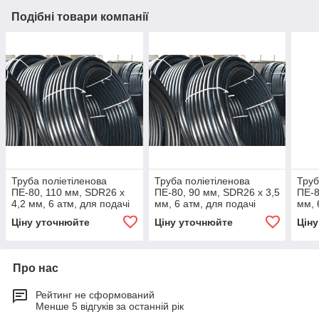
Подібні товари компанії
Труба поліетіленова
Труба поліетіленова
Труб
ПЕ-80, 110 мм, SDR26 х
ПЕ-80, 90 мм, SDR26 х 3,5
ПЕ-8
4,2 мм, 6 атм, для подачі
мм, 6 атм, для подачі
мм, 
холодної води
холодної води
холо
Ціну уточнюйте
Ціну уточнюйте
Цін
Про нас
Рейтинг не сформований
Менше 5 відгуків за останній рік