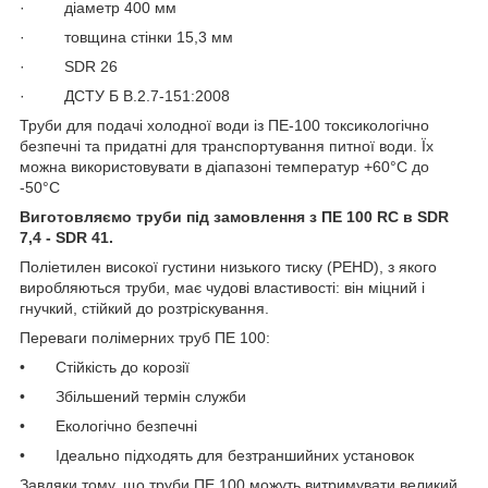
· діаметр 400 мм
· товщина стінки 15,3 мм
· SDR 26
· ДСТУ Б В.2.7-151:2008
Труби для подачі холодної води із ПЕ-100 токсикологічно
безпечні та придатні для транспортування питної води. Їх
можна використовувати в діапазоні температур +60°C до
-50°С
Виготовляємо труби під замовлення з ПE 100 RC в SDR
7,4 - SDR 41.
Поліетилен високої густини низького тиску (PEHD), з якого
виробляються труби, має чудові властивості: він міцний і
гнучкий, стійкий до розтріскування.
Переваги полімерних труб ПЕ 100:
• Стійкість до корозії
• Збільшений термін служби
• Екологічно безпечні
• Ідеально підходять для безтраншийних установок
Завдяки тому, що труби ПЕ 100 можуть витримувати великий