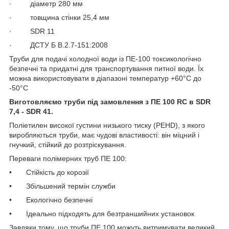
· діаметр 280 мм
· товщина стінки 25,4 мм
· SDR 11
· ДСТУ Б В.2.7-151:2008
Труби для подачі холодної води із ПЕ-100 токсикологічно
безпечні та придатні для транспортування питної води. Їх
можна використовувати в діапазоні температур +60°C до
-50°С
Виготовляємо труби під замовлення з ПE 100 RC в SDR
7,4 - SDR 41.
Поліетилен високої густини низького тиску (PEHD), з якого
виробляються труби, має чудові властивості: він міцний і
гнучкий, стійкий до розтріскування.
Переваги полімерних труб ПЕ 100:
• Стійкість до корозії
• Збільшений термін служби
• Екологічно безпечні
• Ідеально підходять для безтраншийних установок
Завдяки тому, що труби ПЕ 100 можуть витримувати великий