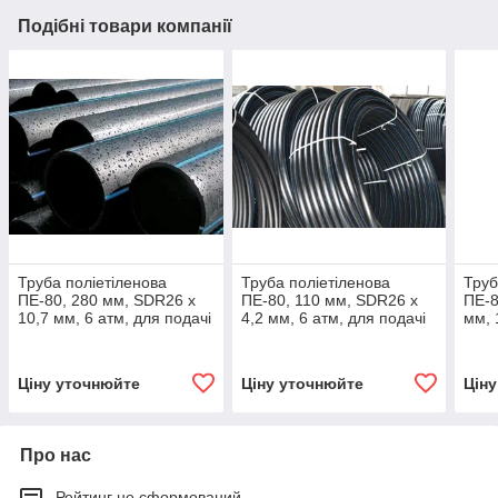
Подібні товари компанії
Труба поліетіленова
Труба поліетіленова
Труб
ПЕ-80, 280 мм, SDR26 х
ПЕ-80, 110 мм, SDR26 х
ПЕ-8
10,7 мм, 6 атм, для подачі
4,2 мм, 6 атм, для подачі
мм, 
холодної води
холодної води
холо
Ціну уточнюйте
Ціну уточнюйте
Цін
Про нас
Рейтинг не сформований