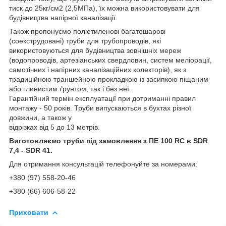
тиск до 25кг/см2 (2,5МПа), їх можна використовувати для
будівництва напірної каналізації.
Також пропонуємо поліетиленові багатошарові
(соекструдовані) труби для трубопроводів, які
використовуються для будівництва зовнішніх мереж
(водопроводів, артезіанських свердловин, систем меліорації,
самотічних і напірних каналізаційних колекторів), як з
традиційною траншейною прокладкою із засипкою піщаним
або глинистим ґрунтом, так і без неї.
Гарантійний термін експлуатації при дотриманні правил
монтажу - 50 років. Труби випускаються в бухтах різної
довжини, а також у
відрізках від 5 до 13 метрів.
Виготовляємо труби під замовлення з ПE 100 RC в SDR
7,4 - SDR 41.
Для отримання консультацій телефонуйте за номерами:
+380 (97) 558-20-46
+380 (66) 606-58-22
Приховати